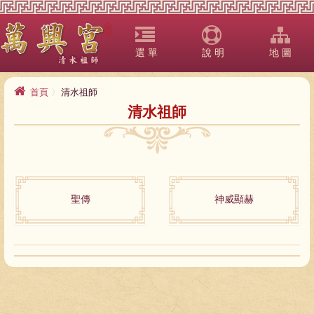
選 單
說 明
地 圖
首頁
清水祖師
清水祖師
聖傳
神威顯赫