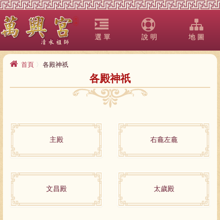
選 單
說 明
地 圖
首頁
各殿神祇
各殿神祇
主殿
右龕左龕
文昌殿
太歲殿