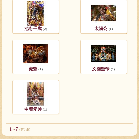
池府千歲
太陽公
(2)
(1)
虎爺
文衡聖帝
(1)
(1)
中壇元帥
(1)
1
7
~
(共7筆)