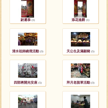
尉遲恭
添花進爵
(1)
(1)
清水祖師繞境活動
天公生及滿願豬
(3)
(5)
四部將開光安座
拜月老脫單活動
(5)
(3)