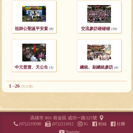
祖師公聖誕平安宴
交流參訪碰碰碰
(8)
(10)
中元普渡、天公生
總統、副總統參訪
(3)
(6)
1
26
~
(共26筆)
高雄市 801 前金區 成功一路325號
(07)2219598
(07)2211012
IG
粉絲
社團
Youtube