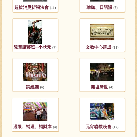
超拔消災祈福法會
瑜珈、日語課
(11)
(5)
兒童讀經班─小狀元
文教中心落成
(7)
(11)
誦經團
開壇濟世
(6)
(4)
過限、補運、補財庫
元宵聯歡晚會
(4)
(17)