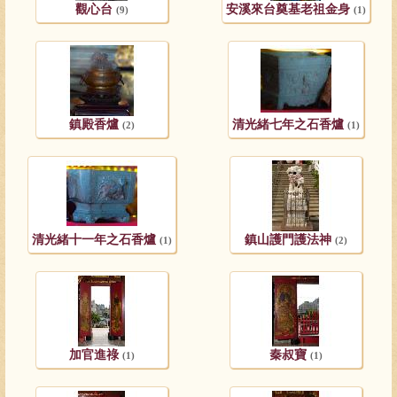
觀心台
安溪來台奠基老祖金身
(9)
(1)
鎮殿香爐
清光緒七年之石香爐
(2)
(1)
清光緒十一年之石香爐
鎮山護門護法神
(1)
(2)
加官進祿
秦叔寶
(1)
(1)